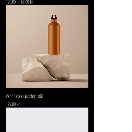
Vanlig pris
Salgspris
129,00 kr
68,00 kr
Vannflaske i rustfritt stål
Pris
199,00 kr